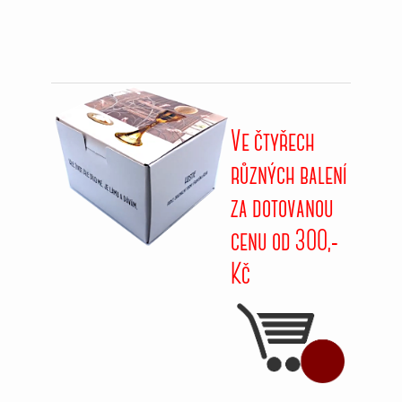
Ve čtyřech
různých balení
za dotovanou
cenu od 3OO,-
Kč