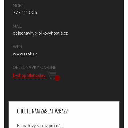
MOBIL
777 111 005
MAIL
objednavky@bilkovyhostie.cz
WEB
www.ccsh.cz
OBJEDNÁVKY ON-LINE
E-shop Blahoslav
CHCETE NÁM ZASLAT VZKAZ?
E-mailový vzkaz pro nás