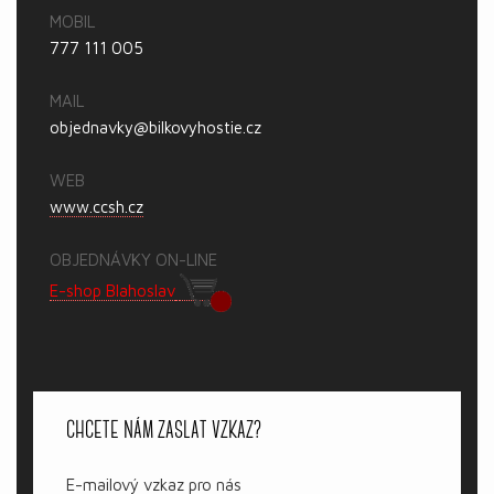
MOBIL
777 111 005
MAIL
objednavky@bilkovyhostie.cz
WEB
www.ccsh.cz
OBJEDNÁVKY ON-LINE
E-shop Blahoslav
CHCETE NÁM ZASLAT VZKAZ?
E-mailový vzkaz pro nás