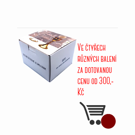
Ve čtyřech
různých balení
za dotovanou
cenu od 3OO,-
Kč